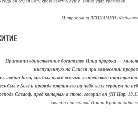
8 года он отдал Богу свою святую душу. Точно удар громовой
Митрополит ВЕНИАМИН (Федченко
ИТИЕ
Припомни единственное богатство Илии пророка — милот
ниспущенную на Елисея при вознесении пророк
лия, любил Бога, как был чужд всякого житейского пристрасти
есь был в Боге и прежде взятия его на небо жил сердцем на неб
осподь Саваоф, пред которым я стою, говорил он (III Цар. 18,15
святой праведный Иоанн Кронштадтск