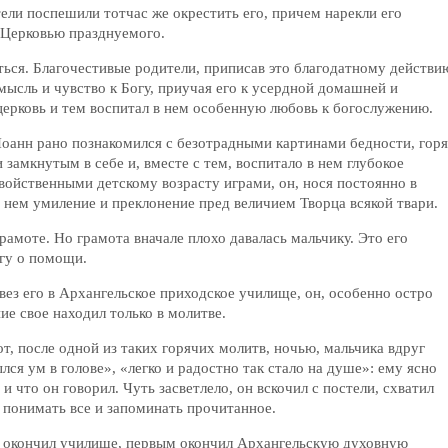
ели поспешили тотчас же окрестить его, причем нарекли его
. Церковью празднуемого.
ться. Благочестивые родители, приписав это благодатному действи
мысль и чувство к Богу, приучая его к усердной домашней и
 церковь и тем воспитал в нем особенную любовь к богослужению.
оанн рано познакомился с безотрадными картинами бедности, горя
замкнутым в себе и, вместе с тем, воспитало в нем глубокое
войственными детскому возрасту играми, он, нося постоянно в
в нем умиление и преклонение пред величием Творца всякой твари.
амоте. Но грамота вначале плохо давалась мальчику. Это его
огу о помощи.
твез его в Архангельское приходское училище, он, особенно остро
е свое находил только в молитве.
т, после одной из таких горячих молитв, ночью, мальчика вдруг
ылся ум в голове», «легко и радостно так стало на душе»: ему ясно
 и что он говорил. Чуть засветлело, он вскочил с постели, схватил
о понимать все и запоминать прочитанное.
х окончил училище, первым окончил Архангельскую духовную