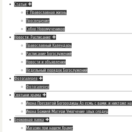
Статьи
☦ Православная жизнь
Просвещение
Собор Новомучеников
Новости, Расписание
Православный Календарь
Расписание Богослужений
Новости и объявления
Недельный порядок Богослужений
Фотогалерея
Фотогалерея
Святыни храма
Икона Пресвятой Богородицы Аз есмь с вами, и никтоже на
Икона Божией Матери Умягчение злых сердец
Церковная лавка
Магазин при нашем Храме