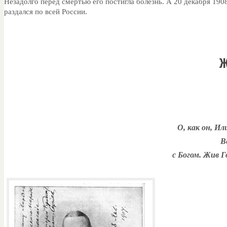
Незадолго перед смертью его постигла болезнь. А 20 декабря 190
раздался по всей России.
Ж
О, как он, И
В
с Богом. Жив Г