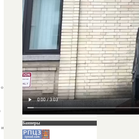
 о
а
Баннеры
 и