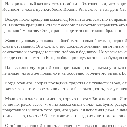
Новорожденный казался столь слабым и болезненным, что родит
Иоанном, в честь преподобного Иоанна Рыльского, в тот день Св
Вскоре после крещения младенец Иоанн сталь заметно поправля
св. таинства крещения, стали с особою ревностью направлять его 
церковной молитве. Отец с раннего детства постоянно брал его в
Живя в суровых условиях крайней материальной нужды, отрок И
слез и страданий. Это сделало его сосредоточенным, вдумчивым и 
сочувствие и сострадательную любовь к беднякам. Не увлекаясь с
сердце своем память о Боге, любил природу, которая возбуждала 
На шестом году отрок Иоанн, при помощи отца, начал учиться гр
печалило, но это же подвигло и на особенно горячие молитвы к Б
Когда отец его, собрав последние средства от скудости своей, о
почувствовав там свое одиночество и беспомощность, все утешени
Молился он часто и пламенно, горячо прося у Бога помощи. И во
точно потрясло всего, «точно завеса спала с глаз, как будто раскр
представился учитель того дня, его урок, он вспомнил даже, о чем
книги — и о, счастие! Он стал читать гораздо лучше, стал хорош
С той поры отрок Иоанн стал отлично учиться: одним из первы