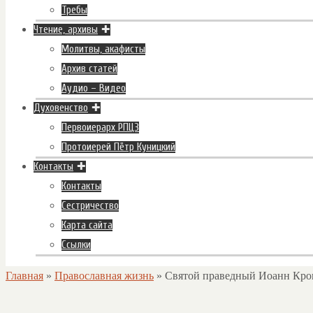
Требы
Чтение, архивы
Молитвы, акафисты
Архив статей
Аудио – Видео
Духовенство
Первоиерарх РПЦЗ
Протоиерей Пётр Куницкий
Контакты
Контакты
Сестричество
Карта сайта
Ссылки
Главная
»
Православная жизнь
»
Святой праведный Иоанн Кро