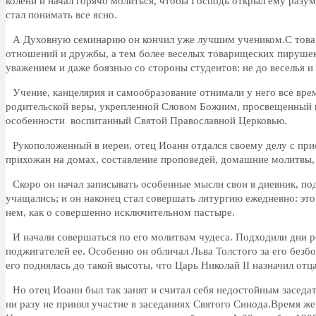
колени и начал горячо молиться, чтобы Господь открыл ему разум 
стал понимать все ясно.
А Духовную семинарию он кончил уже лучшим учеником.С товар
отношений и дружбы, а тем более веселых товарищеских пирушек
уважением и даже боязнью со стороны студентов: не до веселья и
Учение, канцелярия и самообразование отнимали у него все врем
родительской веры, укрепленной Словом Божиим, просвещенный к
особенности воспитанный Святой Православной Церковью.
Рукоположенный в иереи, отец Иоанн отдался своему делу с при
прихожан на домах, составление проповедей, домашние молитвы, б
Скоро он начал записывать особенные мысли свои в дневник, по
учащались; и он наконец стал совершать литургию ежедневно: это
нем, как о совершенно исключительном пастыре.
И начали совершаться по его молитвам чудеса. Подходили дни 
поджигателей ее. Особенно он обличал Льва Толстого за его безб
его поднялась до такой высоты, что Царь Николай II назначил от
Но отец Иоанн был так занят и считал себя недостойным заседа
ни разу не принял участие в заседаниях Святого Синода.Время же 