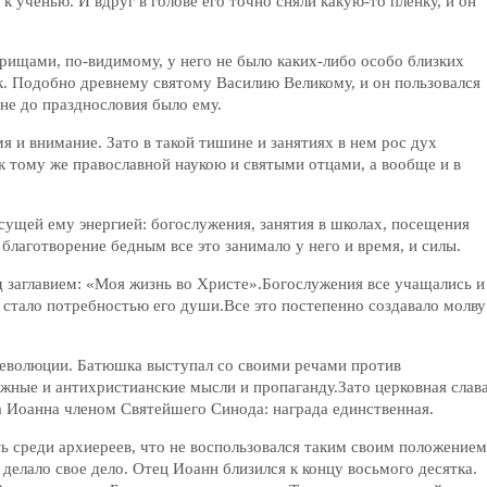
к ученью. И вдруг в голове его точно сняли какую-то пленку, и он
ищами, по-видимому, у него не было каких-либо особо близких
. Подобно древнему святому Василию Великому, и он пользовался
 не до празднословия было ему.
я и внимание. Зато в такой тишине и занятиях в нем рос дух
 тому же православной наукою и святыми отцами, а вообще и в
сущей ему энергией: богослужения, занятия в школах, посещения
лаготворение бедным все это занимало у него и время, и силы.
д заглавием: «Моя жизнь во Христе».Богослужения все учащались и
 стало потребностью его души.Все это постепенно создавало молву
революции. Батюшка выступал со своими речами против
ожные и антихристианские мысли и пропаганду.Зато церковная слав
ца Иоанна членом Святейшего Синода: награда единственная.
ть среди архиереев, что не воспользовался таким своим положением
делало свое дело. Отец Иоанн близился к концу восьмого десятка.