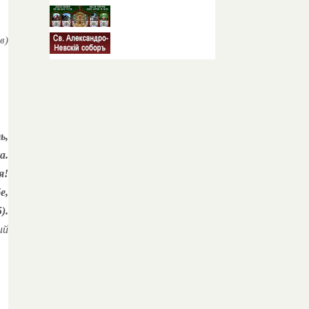
в)
ь,
а.
я!
е,
).
ий