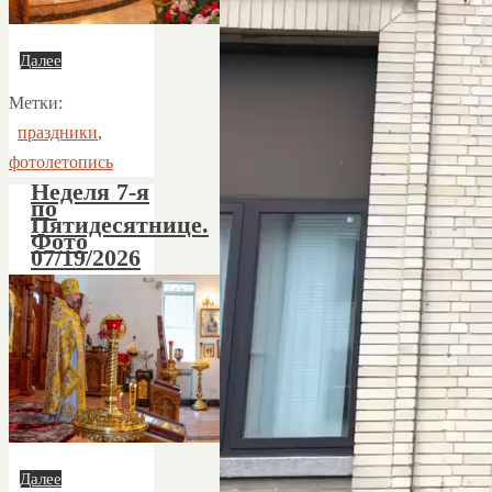
Далее
Метки:
праздники
,
фотолетопись
Неделя 7-я
по
Пятидесятнице.
Фото
07/19/2026
Далее