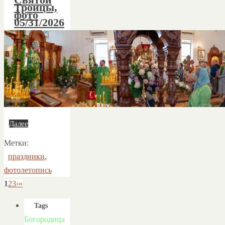
Святой
Троицы,
фото
05/31/2026
Далее
Метки:
праздники
,
фотолетопись
1
2
3
›
»
Tags
Богородица