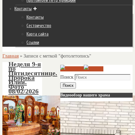
Протоиерей Пётр Куницкий
Контакты
Контакты
Сестричество
Карта сайта
Ссылки
Главная
»
Записи с меткой "фотолетопись"
Неделя 9-я
по
Пятидесятнице.
Пророка
Поиск
Илии.
Фото
Поиск
08/02/2026
Видеообзор нашего храма