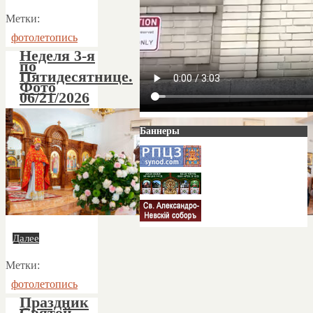
Метки:
фотолетопись
Неделя 3-я
по
Пятидесятнице.
Фото
06/21/2026
Баннеры
Далее
Метки:
фотолетопись
Праздник