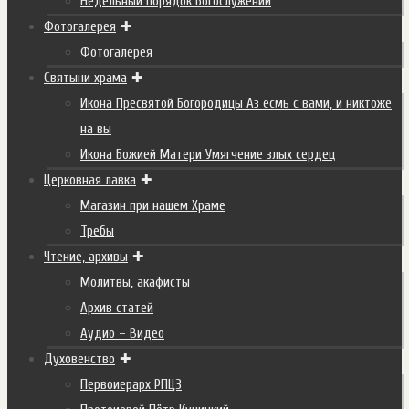
Недельный порядок Богослужений
Фотогалерея
Фотогалерея
Святыни храма
Икона Пресвятой Богородицы Аз есмь с вами, и никтоже
на вы
Икона Божией Матери Умягчение злых сердец
Церковная лавка
Магазин при нашем Храме
Требы
Чтение, архивы
Молитвы, акафисты
Архив статей
Аудио – Видео
Духовенство
Первоиерарх РПЦЗ