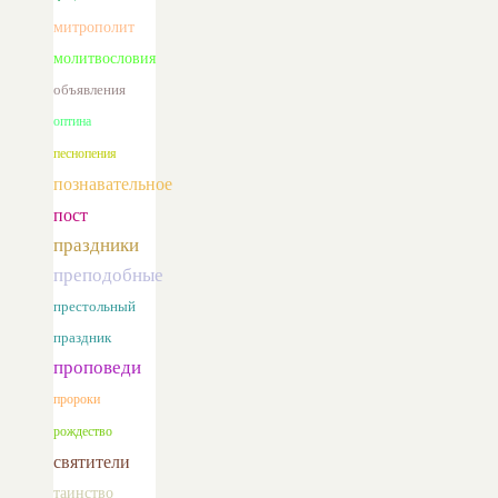
митрополит
молитвословия
объявления
оптина
песнопения
познавательное
пост
праздники
преподобные
престольный
праздник
проповеди
пророки
рождество
святители
таинство