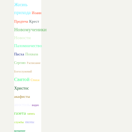
Жизнь
прихода
Иоанн
Предтеча
Крест
Новомученики
Новости
Паломничество
Пасха
Похвала
Сергию
Расписание
Богослужений
Святой
Стихи
Христос
акафисты
апостолы
видео
газета
запись
иконы
службы
крещение