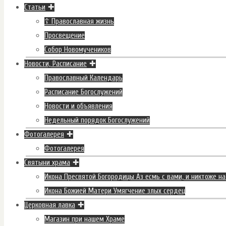
Статьи
☦ Православная жизнь
Просвещение
Собор Новомучеников
Новости, Расписание
Православный Календарь
Расписание Богослужений
Новости и объявления
Недельный порядок Богослужений
Фотогалерея
Фотогалерея
Святыни храма
Икона Пресвятой Богородицы Аз есмь с вами, и никтоже на
Икона Божией Матери Умягчение злых сердец
Церковная лавка
Магазин при нашем Храме