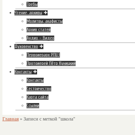
Требы
Чтение, архивы
Молитвы, акафисты
Архив статей
Аудио – Видео
Духовенство
Первоиерарх РПЦЗ
Протоиерей Пётр Куницкий
Контакты
Контакты
Сестричество
Карта сайта
Ссылки
Главная
»
Записи с меткой "школа"