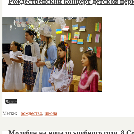
Рождественский концерт детской церк
Далее
Метки:
рождество
,
школа
Молебен на начало учебного года, 8 С