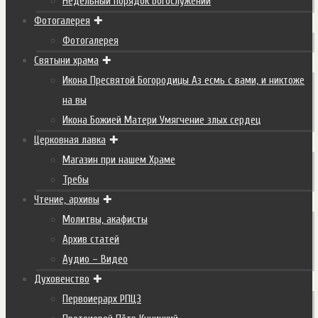
Недельный порядок Богослужений
Фотогалерея
Фотогалерея
Святыни храма
Икона Пресвятой Богородицы Аз есмь с вами, и никтоже
на вы
Икона Божией Матери Умягчение злых сердец
Церковная лавка
Магазин при нашем Храме
Требы
Чтение, архивы
Молитвы, акафисты
Архив статей
Аудио – Видео
Духовенство
Первоиерарх РПЦЗ