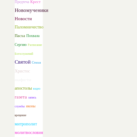
Предтеча
Крест
Новомученики
Новости
Паломничество
Пасха
Похвала
Сергию
Расписание
Богослужений
Святой
Стихи
Христос
акафисты
апостолы
видео
газета
запись
иконы
службы
крещение
митрополит
молитвословия