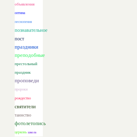
объявления
оптина
песнопения
познавательное
пост
праздники
преподобные
престольный
праздник
проповеди
пророки
рождество
святители
таинство
фотолетопись
церковь
школа