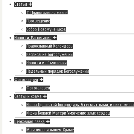
Статьи
☦ Православная жизнь
Просвещение
Собор Новомучеников
Новости, Расписание
Православный Календарь
Расписание Богослужений
Новости и объявления
Недельный порядок Богослужений
Фотогалерея
Фотогалерея
Святыни храма
Икона Пресвятой Богородицы Аз есмь с вами, и никтоже на
Икона Божией Матери Умягчение злых сердец
Церковная лавка
Магазин при нашем Храме