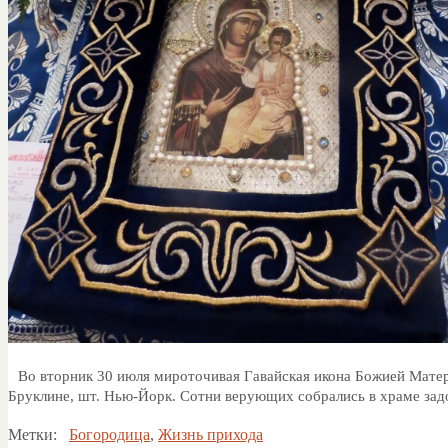
Во вторник 30 июля мироточивая Гавайская икона Божией Матер
Бруклине, шт. Нью-Йорк. Сотни верующих собрались в храме зад
Метки:
Богородица
,
Жизнь прихода