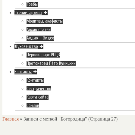
Требы
Чтение, архивы
Молитвы, акафисты
Архив статей
Аудио – Видео
Духовенство
Первоиерарх РПЦЗ
Протоиерей Пётр Куницкий
Контакты
Контакты
Сестричество
Карта сайта
Ссылки
Главная
»
Записи с меткой "Богородица"
(Страница 27)