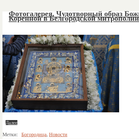
Фотогалерея. Чудотворный образ Бож
Коренной в Белгородской митрополии
Далее
Метки:
Богородица
,
Новости