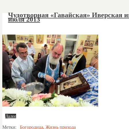
Чудотворная «Гавайская» Иверская и
июля 2013
Далее
Метки:
Богородица
,
Жизнь прихода