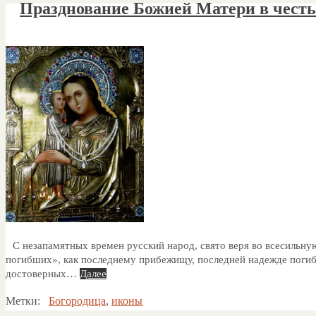
Празднование Божией Матери в ч
С незапамятных времен русский народ, свято веря во всесильн
погибших», как последнему прибежищу, последней надежде поги
достоверных…
Далее
Метки:
Богородица
,
иконы