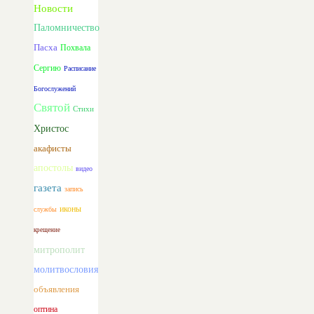
Новости
Паломничество
Пасха
Похвала
Сергию
Расписание
Богослужений
Святой
Стихи
Христос
акафисты
апостолы
видео
газета
запись
иконы
службы
крещение
митрополит
молитвословия
объявления
оптина