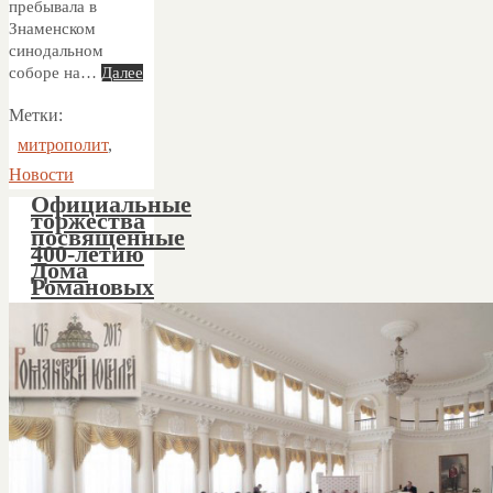
пребывала в
Знаменском
синодальном
соборе на…
Далее
Метки:
митрополит
,
Новости
Oфициальные
торжества
посвященные
400-летию
Дома
Романовых