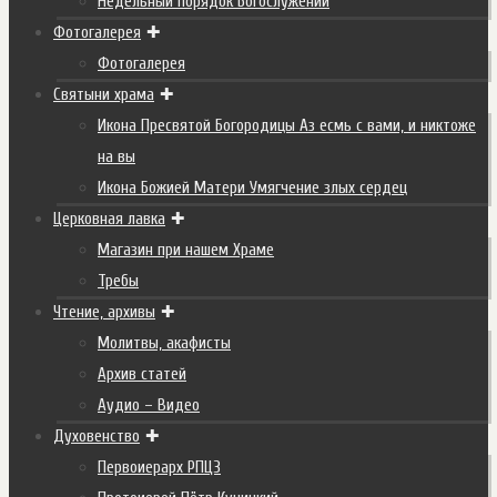
Недельный порядок Богослужений
Фотогалерея
Фотогалерея
Святыни храма
Икона Пресвятой Богородицы Аз есмь с вами, и никтоже
на вы
Икона Божией Матери Умягчение злых сердец
Церковная лавка
Магазин при нашем Храме
Требы
Чтение, архивы
Молитвы, акафисты
Архив статей
Аудио – Видео
Духовенство
Первоиерарх РПЦЗ