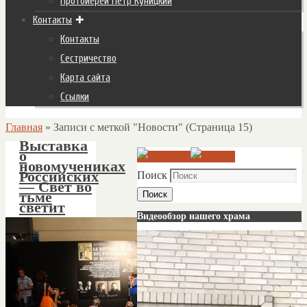
Протоиерей Пётр Куницкий
Контакты
Контакты
Сестричество
Карта сайта
Ссылки
Главная
»
Записи с меткой "Новости"
(Страница 15)
Выставка
о
новомучениках
Российских
Поиск
— Свет во
тьме
Поиск
светит
Видеообзор нашего храма