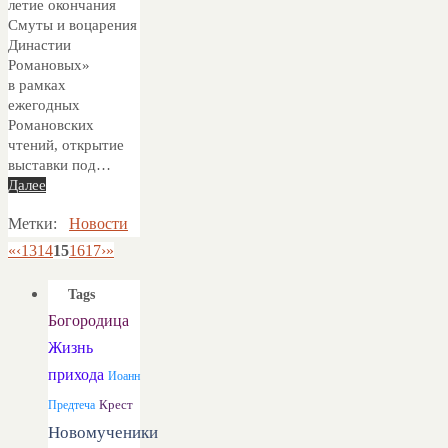
летие окончания
Смуты и воцарения
Династии
Романовых»
в рамках
ежегодных
Романовских
чтений, открытие
выставки под…
Далее
Метки:
Новости
«
‹
13
14
15
16
17
›
»
Tags
Богородица
Жизнь
прихода
Иоанн
Предтеча
Крест
Новомученики