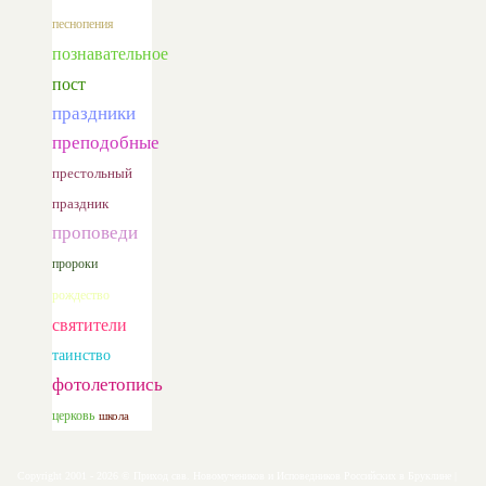
песнопения
познавательное
пост
праздники
преподобные
престольный
праздник
проповеди
пророки
рождество
святители
таинство
фотолетопись
церковь
школа
Copyright 2001 - 2026 © Приход свв. Новомучеников и Исповедников Российских в Бруклине |