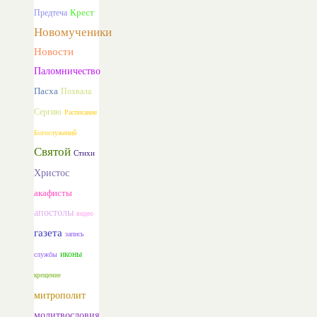
Предтеча
Крест
Новомученики
Новости
Паломничество
Пасха
Похвала
Сергию
Расписание
Богослужений
Святой
Стихи
Христос
акафисты
апостолы
видео
газета
запись
иконы
службы
крещение
митрополит
молитвословия