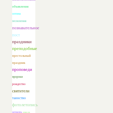
объявления
оптина
песнопения
познавательное
пост
праздники
преподобные
престольный
праздник
проповеди
пророки
рождество
святители
таинство
фотолетопись
церковь
школа