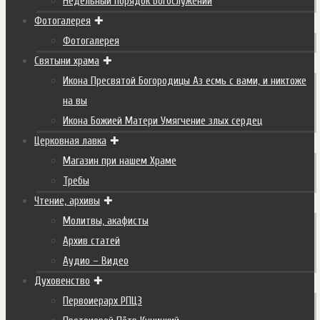
Недельный порядок Богослужений
Фотогалерея
Фотогалерея
Святыни храма
Икона Пресвятой Богородицы Аз есмь с вами, и никтоже
на вы
Икона Божией Матери Умягчение злых сердец
Церковная лавка
Магазин при нашем Храме
Требы
Чтение, архивы
Молитвы, акафисты
Архив статей
Аудио – Видео
Духовенство
Первоиерарх РПЦЗ