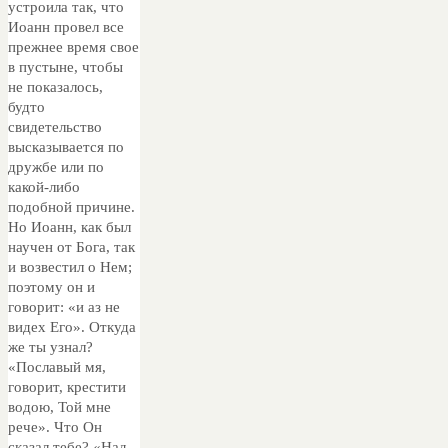
устроила так, что
Иоанн провел все
прежнее время свое
в пустыне, чтобы
не показалось,
будто
свидетельство
высказывается по
дружбе или по
какой-либо
подобной причине.
Но Иоанн, как был
научен от Бога, так
и возвестил о Нем;
поэтому он и
говорит: «и аз не
видех Его». Откуда
же ты узнал?
«Пославый мя,
говорит, крестити
водою, Той мне
рече». Что Он
сказал тебе? «Над