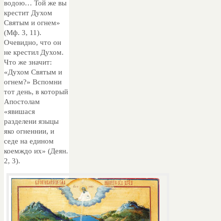
водою… Той же вы
крестит Духом
Святым и огнем»
(Мф. 3, 11).
Очевидно, что он
не крестил Духом.
Что же значит:
«Духом Святым и
огнем?» Вспомни
тот день, в который
Апостолам
«явишася
разделени языцы
яко огненнии, и
седе на едином
коемждо их» (Деян.
2, 3).