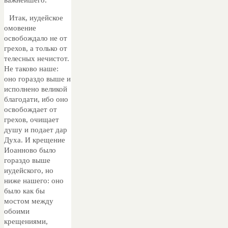
важнейшего.
Итак, иудейское
омовение
освобождало не от
грехов, а только от
телесных нечистот.
Не таково наше:
оно гораздо выше и
исполнено великой
благодати, ибо оно
освобождает от
грехов, очищает
душу и подает дар
Духа. И крещение
Иоанново было
гораздо выше
иудейского, но
ниже нашего: оно
было как бы
мостом между
обоими
крещениями,