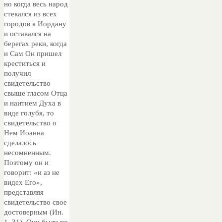
но когда весь народ
стекался из всех
городов к Иордану
и оставался на
берегах реки, когда
и Сам Он пришел
креститься и
получил
свидетельство
свыше гласом Отца
и наитием Духа в
виде голубя, то
свидетельство о
Нем Иоанна
сделалось
несомненным.
Поэтому он и
говорит: «и аз не
видех Его»,
представляя
свидетельство свое
достоверным (Ин.