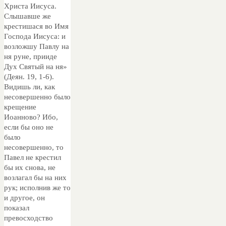
Христа Иисуса.
Слышавше же
крестишася во Имя
Господа Иисуса: и
возложшу Павлу на
ня руне, прииде
Дух Святый на ня»
(Деян. 19, 1-6).
Видишь ли, как
несовершенно было
крещение
Иоанново? Ибо,
если бы оно не
было
несовершенно, то
Павел не крестил
бы их снова, не
возлагал бы на них
рук; исполнив же то
и другое, он
показал
превосходство