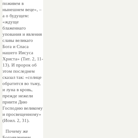
поживем в
нынешнем веце», –
а о будущем:
«ждуще
блаженнаго
упования и явления
славы великаго
Бога и Спаса
нашего Иисуса
Христа» (Тит. 2, 11-
13). И пророк об
этом последнем
сказал так: «солнце
обратится во тьму,
и луна в кровь,
прежде нежели
приити Дню
Господню великому
и просвещенному»
(Иоил. 2, 31).
Почему же
Богоявлением