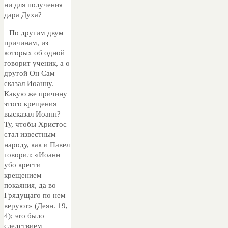
ни для получения
дара Духа?
По другим двум
причинам, из
которых об одной
говорит ученик, а о
другой Он Сам
сказал Иоанну.
Какую же причину
этого крещения
высказал Иоанн?
Ту, чтобы Христос
стал известным
народу, как и Павел
говорил: «Иоанн
убо крести
крещением
покаяния, да во
Грядущаго по нем
веруют» (Деян. 19,
4); это было
следствием