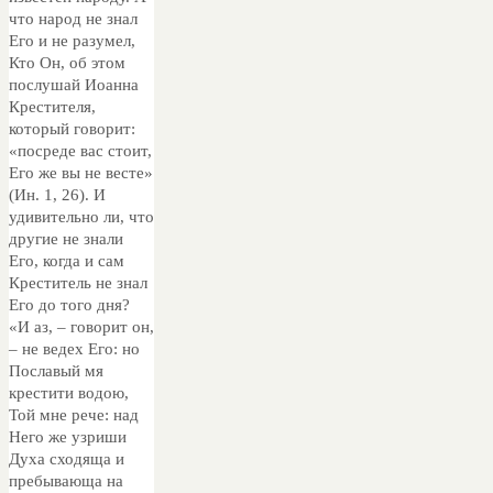
что народ не знал
Его и не разумел,
Кто Он, об этом
послушай Иоанна
Крестителя,
который говорит:
«посреде вас стоит,
Его же вы не весте»
(Ин. 1, 26). И
удивительно ли, что
другие не знали
Его, когда и сам
Креститель не знал
Его до того дня?
«И аз, – говорит он,
– не ведех Его: но
Пославый мя
крестити водою,
Той мне рече: над
Него же узриши
Духа сходяща и
пребывающа на