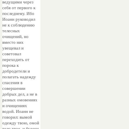
ведущими через
себя от первого к
последнему. Ибо
Иоанн руководил
не к соблюдению
телесных
очищений, но
вместо них
увещевал и
советовал
переходить от
порока к
добродетели и
полагать надежду
спасения в
совершении
добрых дел, а не в
разных омовениях
и очищениях
водой. Иоанн не
говорил: вымой
одежду твою, омой
тело твое, и будешь