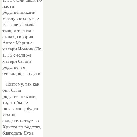
1, 31). Они были по
плоти
родственниками
между собою: «се
Елизавет, южика
твоя, и та зачат
сына», говорил
Ангел Марии о
матери Иоанна (Лк.
1, 36); если же
матери были в
родстве, то,
очевидно, – и дети.
Поэтому, так как
они были
родственниками,
то, чтобы не
показалось, будто
Иоанн
свидетельствует о
Христе по родству,
благодать Духа