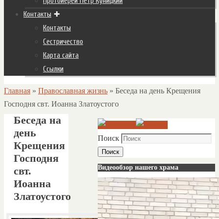
Протоиерей Пётр Куницкий
Контакты
Контакты
Сестричество
Карта сайта
Ссылки
Главная
»
Православная жизнь
»
Беседа на день Крещения
Господня свт. Иоанна Златоустого
Беседа на
день
Поиск
Крещения
Поиск
Господня
Видеообзор нашего храма
свт.
Иоанна
Златоустого