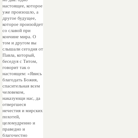
настоящее, которое
уже произошло, а
другое будущее,
которое произойдет
со славой при
кончине мира. О
том и другом вы
слышали сегодня от
Павла, который,
беседуя с Титом,
говорит так о
настоящем: «Явись
благодать Божия,
спасительная всем
человеком,
наказующи нас, да
отвергшеся
нечестия и мирских
похотей,
целомудренно и
праведно и
благочестно