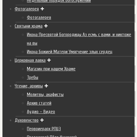
Недельный порядок Богослужений
Фотогалерея
Фотогалерея
Святыни храма
Икона Пресвятой Богородицы Аз есмь с вами, и никтоже
на вы
Икона Божией Матери Умягчение злых сердец
Церковная лавка
Магазин при нашем Храме
Требы
Чтение, архивы
Молитвы, акафисты
Архив статей
Аудио – Видео
Духовенство
Первоиерарх РПЦЗ