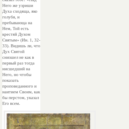
Него же узриши
Духа сходяща, яко
голубя, и
пребывающа на
Нем, Той есть
крестяй Духом
Святым» (Ин. 1, 32-
33). Видишь ли, что
Дух Святой
снизшел не как в
первый раз тогда
нисшедший на
Него, но чтобы
показать
проповеданного и
наитием Своим, как
бы перстом, указал
Его всем.