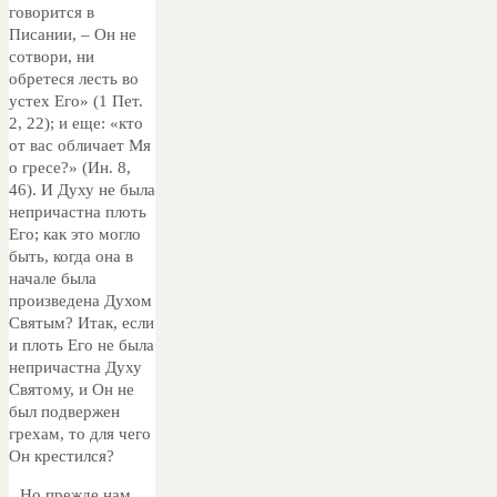
говорится в
Писании, – Он не
сотвори, ни
обретеся лесть во
устех Его» (1 Пет.
2, 22); и еще: «кто
от вас обличает Мя
о гресе?» (Ин. 8,
46). И Духу не была
непричастна плоть
Его; как это могло
быть, когда она в
начале была
произведена Духом
Святым? Итак, если
и плоть Его не была
непричастна Духу
Святому, и Он не
был подвержен
грехам, то для чего
Он крестился?
Но прежде нам