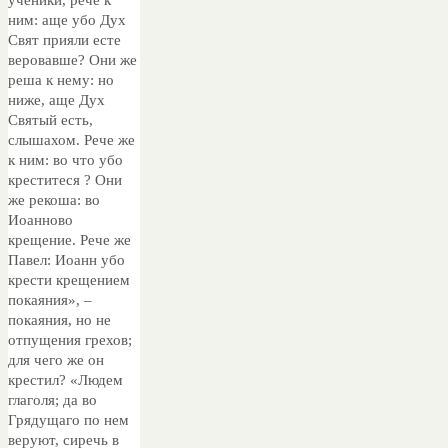
ученики, рече к
ним: аще убо Дух
Свят прияли есте
веровавше? Они же
реша к нему: но
ниже, аще Дух
Святый есть,
слышахом. Рече же
к ним: во что убо
креститеся ? Они
же рекоша: во
Иоанново
крещение. Рече же
Павел: Иоанн убо
крести крещением
покаяния», –
покаяния, но не
отпущения грехов;
для чего же он
крестил? «Людем
глаголя; да во
Грядущаго по нем
веруют, сиречь в