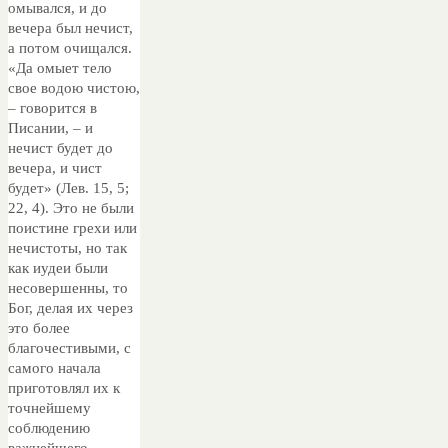
омывался, и до
вечера был нечист,
а потом очищался.
«Да омыет тело
свое водою чистою,
– говорится в
Писании, – и
нечист будет до
вечера, и чист
будет» (Лев. 15, 5;
22, 4). Это не были
поистине грехи или
нечистоты, но так
как иудеи были
несовершенны, то
Бог, делая их через
это более
благочестивыми, с
самого начала
приготовлял их к
точнейшему
соблюдению