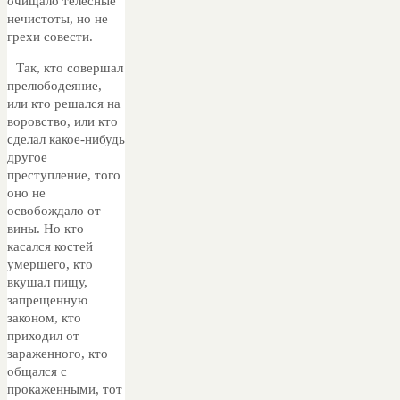
очищало телесные
нечистоты, но не
грехи совести.
Так, кто совершал
прелюбодеяние,
или кто решался на
воровство, или кто
сделал какое-нибудь
другое
преступление, того
оно не
освобождало от
вины. Но кто
касался костей
умершего, кто
вкушал пищу,
запрещенную
законом, кто
приходил от
зараженного, кто
общался с
прокаженными, тот