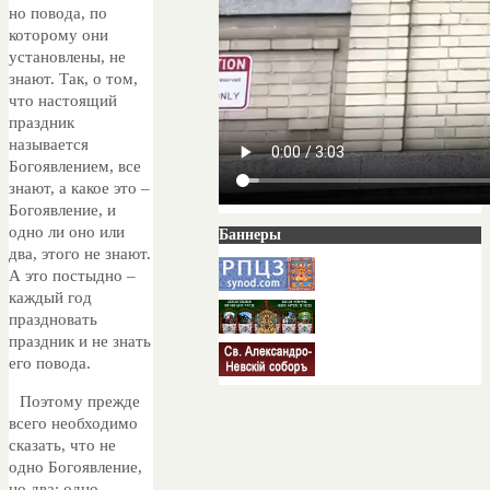
но повода, по
которому они
установлены, не
знают. Так, о том,
что настоящий
праздник
называется
Богоявлением, все
знают, а какое это –
Богоявление, и
одно ли оно или
Баннеры
два, этого не знают.
А это постыдно –
каждый год
праздновать
праздник и не знать
его повода.
Поэтому прежде
всего необходимо
сказать, что не
одно Богоявление,
но два: одно