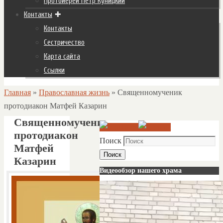
Протоиерей Пётр Куницкий
Контакты
Контакты
Сестричество
Карта сайта
Ссылки
Главная
»
Православная жизнь
»
Cвященномученик
протодиакон Матфей Казарин
Cвященномученик
протодиакон
Поиск
Матфей
Поиск
Казарин
Видеообзор нашего храма