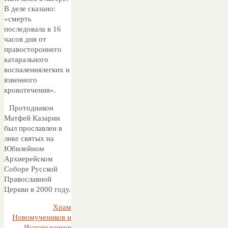
В деле сказано:
«смерть
последовала в 16
часов дня от
правостороннего
катарального
воспалениялегких и
язвенного
кровотечения».
Протодиакон
Матфей Казарин
был прославлен в
лике святых на
Юбилейном
Архиерейском
Соборе Русской
Православной
Церкви в 2000 году.
Храм
Новомучеников и
Исповедников