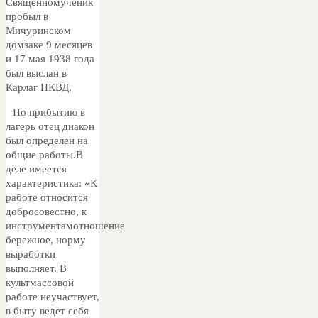
Священномученик
пробыл в
Мичуринском
домзаке 9 месяцев
и 17 мая 1938 года
был выслан в
Карлаг НКВД.
По прибытию в
лагерь отец диакон
был определен на
общие работы.В
деле имеется
характеристика: «К
работе относится
добросовестно, к
инструментамотношение
бережное, норму
выработки
выполняет. В
культмассовой
работе неучаствует,
в быту ведет себя