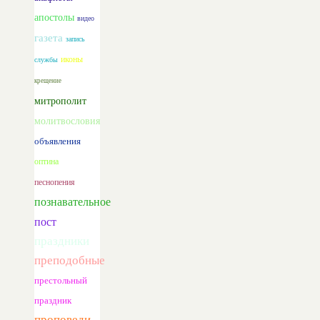
апостолы
видео
газета
запись
иконы
службы
крещение
митрополит
молитвословия
объявления
оптина
песнопения
познавательное
пост
праздники
преподобные
престольный
праздник
проповеди