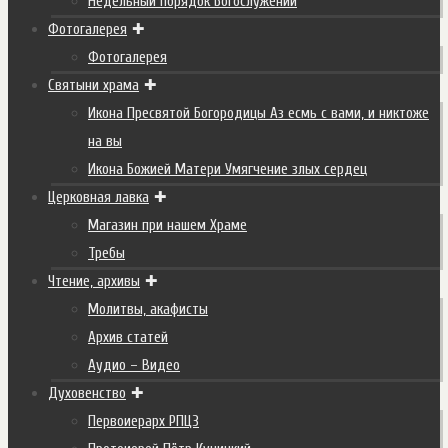
Недельный порядок Богослужений
Фотогалерея
Фотогалерея
Святыни храма
Икона Пресвятой Богородицы Аз есмь с вами, и никтоже
на вы
Икона Божией Матери Умягчение злых сердец
Церковная лавка
Магазин при нашем Храме
Требы
Чтение, архивы
Молитвы, акафисты
Архив статей
Аудио – Видео
Духовенство
Первоиерарх РПЦЗ