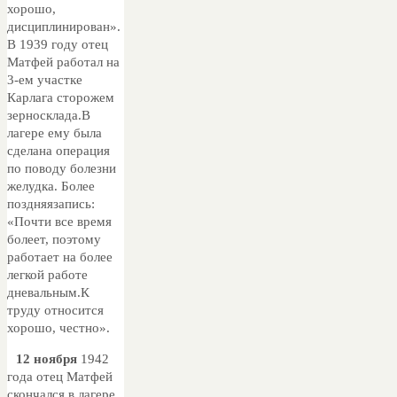
хорошо,
дисциплинирован».
В 1939 году отец
Матфей работал на
3-ем участке
Карлага сторожем
зерносклада.В
лагере ему была
сделана операция
по поводу болезни
желудка. Более
поздняязапись:
«Почти все время
болеет, поэтому
работает на более
легкой работе
дневальным.К
труду относится
хорошо, честно».
12 ноября
1942
года отец Матфей
скончался в лагере.