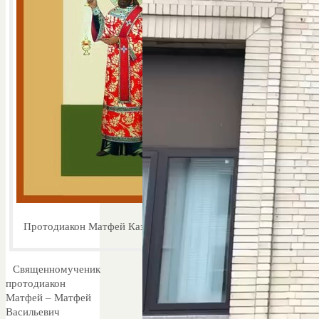
Протодиакон Матфей Казарин
Cвященномученик
протодиакон
Матфей – Матфей
Васильевич