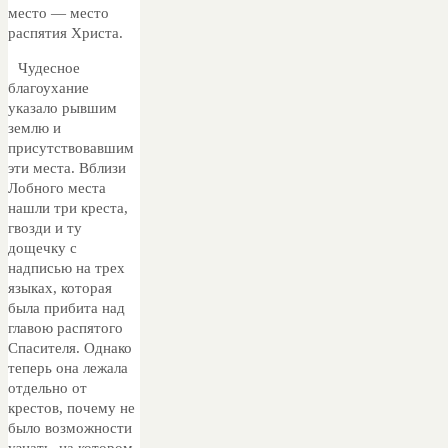
место — место
распятия Христа.
Чудесное
благоухание
указало рывшим
землю и
присутствовавшим
эти места. Вблизи
Лобного места
нашли три креста,
гвозди и ту
дощечку с
надписью на трех
языках, которая
была прибита над
главою распятого
Спасителя. Однако
теперь она лежала
отдельно от
крестов, почему не
было возможности
узнать, на котором