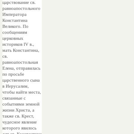
царствование св.
равноапостольного
Императора
Константина
Великого. По
сообщениям
церковных
историков IV в.,
мать Константина,
св.
равноапостольная
Елена, отправилась
по просьбе
царственного сына
в Иерусалим,
чтобы найти места,
связанные с
событиями земной
жизни Христа, а
также св. Крест,
чудесное явление
которого явилось
для св. Константина