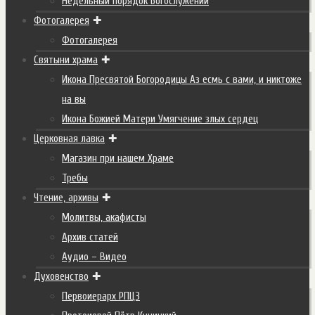
Недельный порядок Богослужений
Фотогалерея
Фотогалерея
Святыни храма
Икона Пресвятой Богородицы Аз есмь с вами, и никтоже
на вы
Икона Божией Матери Умягчение злых сердец
Церковная лавка
Магазин при нашем Храме
Требы
Чтение, архивы
Молитвы, акафисты
Архив статей
Аудио – Видео
Духовенство
Первоиерарх РПЦЗ