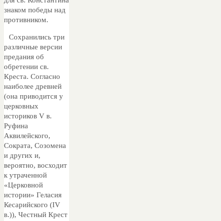
знаком победы над
противником.
Сохранились три
различные версии
предания об
обретении св.
Креста. Согласно
наиболее древней
(она приводится у
церковных
историков V в.
Руфина
Аквилейского,
Сократа, Созомена
и других и,
вероятно, восходит
к утраченной
«Церковной
истории» Геласия
Кесарийского (IV
в.)), Честный Крест