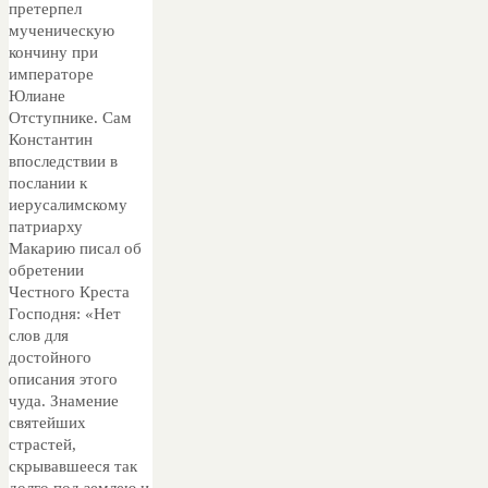
претерпел
мученическую
кончину при
императоре
Юлиане
Отступнике. Сам
Константин
впоследствии в
послании к
иерусалимскому
патриарху
Макарию писал об
обретении
Честного Креста
Господня: «Нет
слов для
достойного
описания этого
чуда. Знамение
святейших
страстей,
скрывавшееся так
долго под землею и