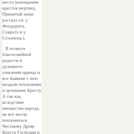
места нахождения
крестов мертвец.
Принятый нами
рассказ см. у
Феодорита,
Сократа и у
Созомена.).
В полноте
благоговейной
радости и
духовного
умиления царица и
все бывшие с нею
воздали поклонение
и целование Кресту.
А так как,
вследствие
множества народа,
не все могли
поклониться
Честному Древу
Креста Господня и