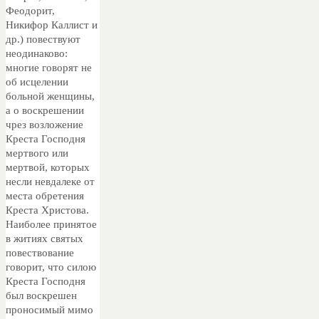
Феодорит,
Никифор Каллист и
др.) повествуют
неодинаково:
многие говорят не
об исцелении
больной женщины,
а о воскрешении
чрез возложение
Креста Господня
мертвого или
мертвой, которых
несли невдалеке от
места обретения
Креста Христова.
Наиболее принятое
в житиях святых
повествование
говорит, что силою
Креста Господня
был воскрешен
проносимый мимо