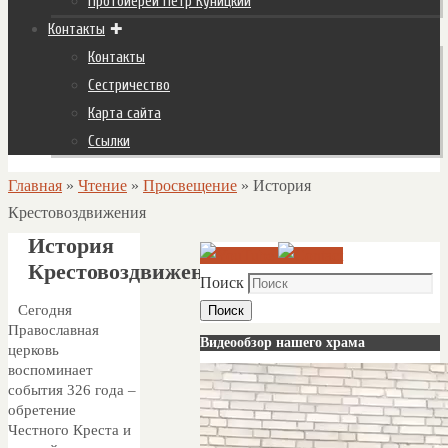
Протоиерей Пётр Куницкий
Контакты
Контакты
Сестричество
Карта сайта
Ссылки
Главная
»
Чтение
»
Просвещение
»
История
Крестовоздвижения
История
Крестовоздвижения
Поиск
Сегодня
Поиск
Православная
Видеообзор нашего храма
церковь
воспоминает
события 326 года –
обретение
Честного Креста и