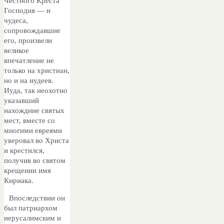
Честного Креста
Господня — и
чудеса,
сопровождавшие
его, произвели
великое
впечатление не
только на христиан,
но и на иудеев.
Иуда, так неохотно
указавший
нахождние святых
мест, вместе со
многими евреями
уверовал во Христа
и крестился,
получив во святом
крещении имя
Кириака.
Впоследствии он
был патриархом
иерусалимским и