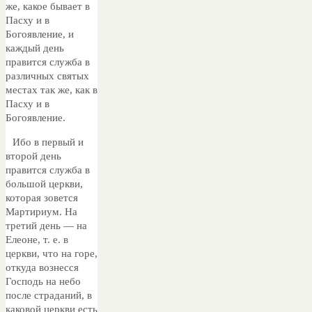
же, какое бывает в
Пасху и в
Богоявление, и
каждый день
правится служба в
различных святых
местах так же, как в
Пасху и в
Богоявление.
Ибо в первый и
второй день
правится служба в
большой церкви,
которая зовется
Мартириум. На
третий день — на
Елеоне, т. е. в
церкви, что на горе,
откуда вознесся
Господь на небо
после страданий, в
каковой церкви есть