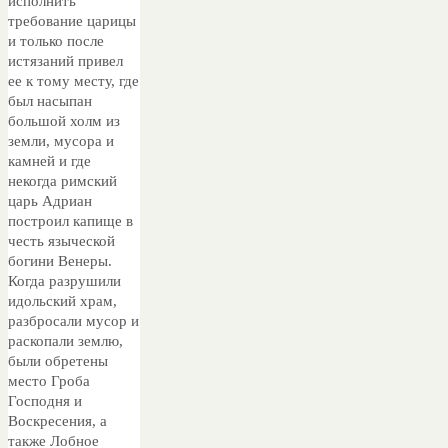
исполнить
требование царицы
и только после
истязаний привел
ее к тому месту, где
был насыпан
большой холм из
земли, мусора и
камней и где
некогда римский
царь Адриан
построил капище в
честь языческой
богини Венеры.
Когда разрушили
идольский храм,
разбросали мусор и
раскопали землю,
были обретены
место Гроба
Господня и
Воскресения, а
также Лобное