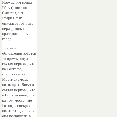
Иерусалим конца
IV в. (аквитанка
Сильвия, или
Етерия) так
описывает эти два
неразрывных
праздника в св.
граде.
«Днем
обновлений зовется
то время, когда
святая церковь, что
на Голгофе,
которую зовут
Мартириумом,
посвящена Богу; и
святая церковь, что
в Воскресении, т. е.
на том месте, где
Господь воскрес
после страданий, и
она посвящена в