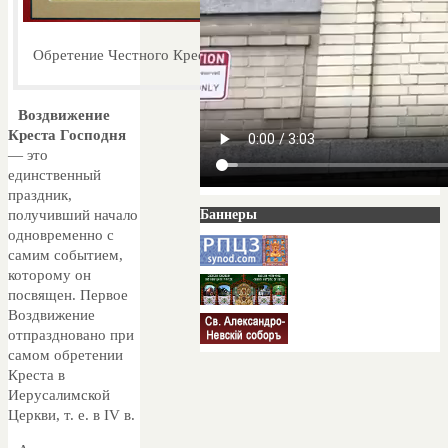
Обретение Честного Креста Господня
Воздвижение
Креста Господня
— это
единственный
праздник,
получивший начало
Баннеры
одновременно с
самим событием,
которому он
посвящен. Первое
Воздвижение
отпраздновано при
самом обретении
Креста в
Иерусалимской
Церкви, т. е. в IV в.