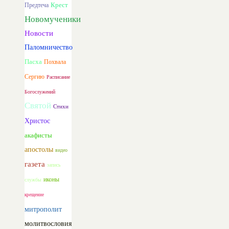
Предтеча
Крест
Новомученики
Новости
Паломничество
Пасха
Похвала
Сергию
Расписание
Богослужений
Святой
Стихи
Христос
акафисты
апостолы
видео
газета
запись
иконы
службы
крещение
митрополит
молитвословия