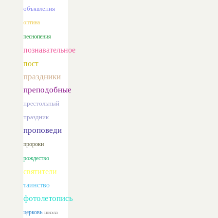
объявления
оптина
песнопения
познавательное
пост
праздники
преподобные
престольный
праздник
проповеди
пророки
рождество
святители
таинство
фотолетопись
церковь
школа