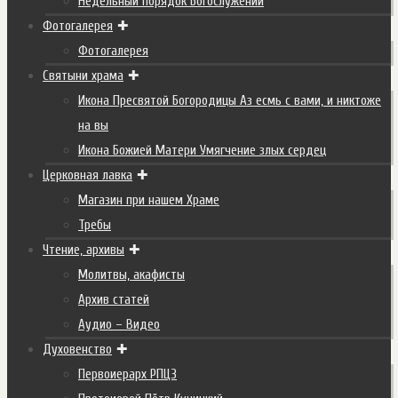
Недельный порядок Богослужений
Фотогалерея
Фотогалерея
Святыни храма
Икона Пресвятой Богородицы Аз есмь с вами, и никтоже
на вы
Икона Божией Матери Умягчение злых сердец
Церковная лавка
Магазин при нашем Храме
Требы
Чтение, архивы
Молитвы, акафисты
Архив статей
Аудио – Видео
Духовенство
Первоиерарх РПЦЗ