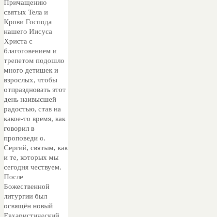
Причащению
святых Тела и
Крови Господа
нашего Иисуса
Христа с
благоговением и
трепетом подошло
много детишек и
взрослых, чтобы
отпраздновать этот
день наивысшей
радостью, став на
какое-то время, как
говорил в
проповеди о.
Сергий, святым, как
и те, которых мы
сегодня чествуем.
После
Божественной
литургии был
освящён новый
Евхаристический