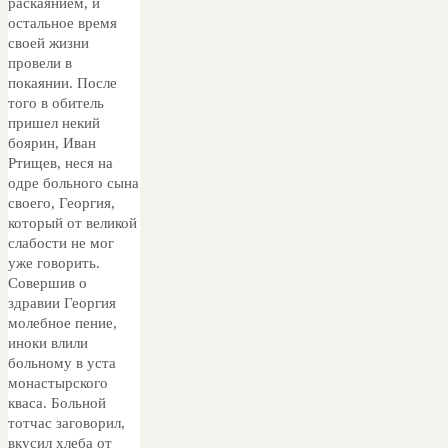
раскаянием, и
остальное время
своей жизни
провели в
покаянии. После
того в обитель
пришел некий
боярин, Иван
Ртищев, неся на
одре больного сына
своего, Георгия,
который от великой
слабости не мог
уже говорить.
Совершив о
здравии Георгия
молебное пение,
иноки влили
больному в уста
монастырского
кваса. Больной
тотчас заговорил,
вкусил хлеба от