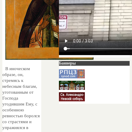
Баннеры
В иноческом
образе, он,
стремясь к
небесным благам,
уготованным от
Господа
угодившим Ему, с
особенною
ревностью боролся
со страстями и
упражнялся в