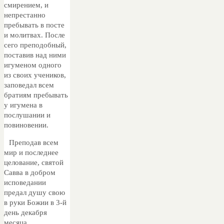
смирением, и
непрестанно
пребывать в посте
и молитвах. После
сего преподобный,
поставив над ними
игуменом одного
из своих учеников,
заповедал всем
братиям пребывать
у игумена в
послушании и
повиновении.
Преподав всем
мир и последнее
целование, святой
Савва в добром
исповедании
предал душу свою
в руки Божии в 3-й
день декабря
месяца.