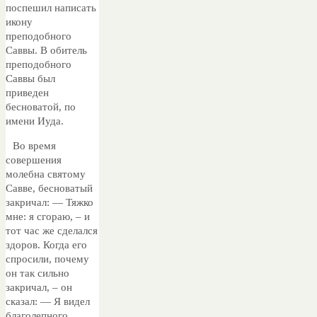
поспешил написать
икону
преподобного
Саввы. В обитель
преподобного
Саввы был
приведен
бесноватой, по
имени Иуда.
Во время
совершения
молебна святому
Савве, бесноватый
закричал: — Тяжко
мне: я сгораю, – и
тот час же сделался
здоров. Когда его
спросили, почему
он так сильно
закричал, – он
сказал: — Я видел
благолепного