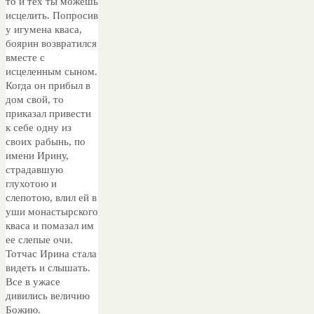
то и тех ты можешь
исцелить. Попросив
у игумена кваса,
боярин возвратился
вместе с
исцеленным сыном.
Когда он прибыл в
дом свой, то
приказал привести
к себе одну из
своих рабынь, по
имени Ирину,
страдавшую
глухотою и
слепотою, влил ей в
уши монастырского
кваса и помазал им
ее слепые очи.
Тотчас Ирина стала
видеть и слышать.
Все в ужасе
дивились величию
Божию.