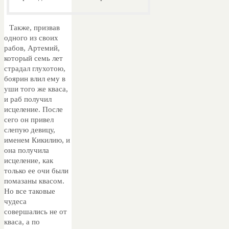
Также, призвав
одного из своих
рабов, Артемий,
который семь лет
страдал глухотою,
боярин влил ему в
уши того же кваса,
и раб получил
исцеление. После
сего он привел
слепую девицу,
именем Кикилию, и
она получила
исцеление, как
только ее очи были
помазаны квасом.
Но все таковые
чудеса
совершались не от
кваса, а по