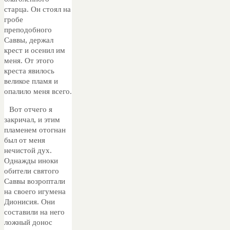
старца. Он стоял на
гробе
преподобного
Саввы, держал
крест и осенил им
меня. От этого
креста явилось
великое пламя и
опалило меня всего.
Вот отчего я
закричал, и этим
пламенем отогнан
был от меня
нечистой дух.
Однажды иноки
обители святого
Саввы возроптали
на своего игумена
Дионисия. Они
составили на него
ложный донос