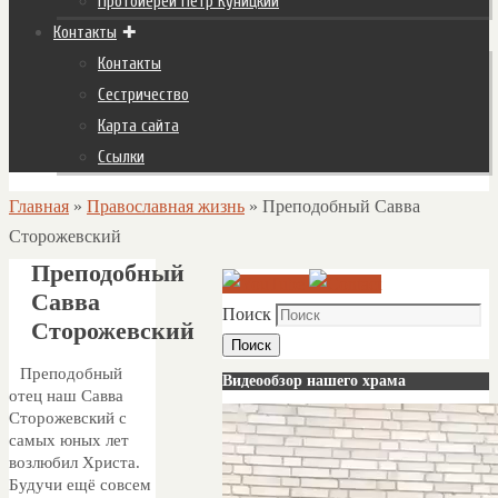
Протоиерей Пётр Куницкий
Контакты
Контакты
Сестричество
Карта сайта
Ссылки
Главная
»
Православная жизнь
»
Преподобный Савва
Сторожевский
Преподобный
Савва
Поиск
Сторожевский
Поиск
Преподобный
Видеообзор нашего храма
отец наш Савва
Сторожевский с
самых юных лет
возлюбил Христа.
Будучи ещё совсем