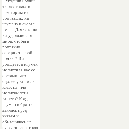
Угодник Божий
явился также и
некоторым из
роптавших на
игумена и сказал
им: — Для того ли
вы удалились от
мира, чтобы в
роптании
совершать свой
подвиг? Вы
ропщете, а игумен
молится за вас со
слезами: что
одолеет, ваши ли
клеветы, или
молитвы отца
вашего? Когда
игумен и братия
явились пред
князем и
объяснились на
суде, то клеветники