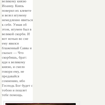
великому князю
Иоанну. Князь
поверил их клевете
и велел игумену
немедленно явиться
к себе. Узнав об
этом, игумен был в
великой скорби. И
вот ночью во сне
ему явился
блаженный Савва и
сказал: — Что
скорбишь, брат:
иди к великому
князю, и смело
говори ему, не
предавайся
сомнению, ибо
Господь Бог будет с
тобою и пошлет
тебе помощь.