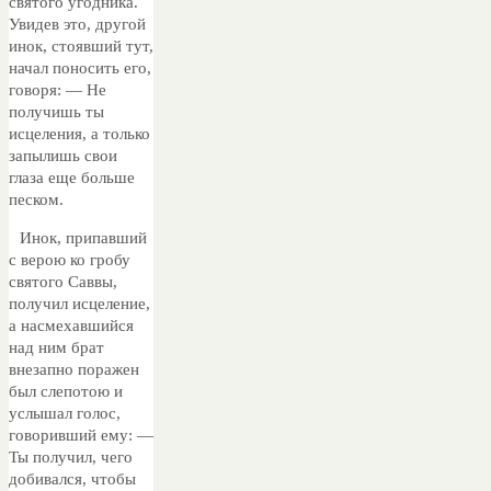
святого угодника.
Увидев это, другой
инок, стоявший тут,
начал поносить его,
говоря: — Не
получишь ты
исцеления, а только
запылишь свои
глаза еще больше
песком.
Инок, припавший
с верою ко гробу
святого Саввы,
получил исцеление,
а насмехавшийся
над ним брат
внезапно поражен
был слепотою и
услышал голос,
говоривший ему: —
Ты получил, чего
добивался, чтобы