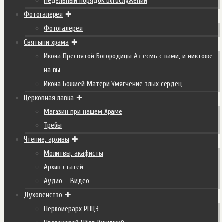
Недельный порядок Богослужений
Фотогалерея
Фотогалерея
Святыни храма
Икона Пресвятой Богородицы Аз есмь с вами, и никтоже
на вы
Икона Божией Матери Умягчение злых сердец
Церковная лавка
Магазин при нашем Храме
Требы
Чтение, архивы
Молитвы, акафисты
Архив статей
Аудио – Видео
Духовенство
Первоиерарх РПЦЗ