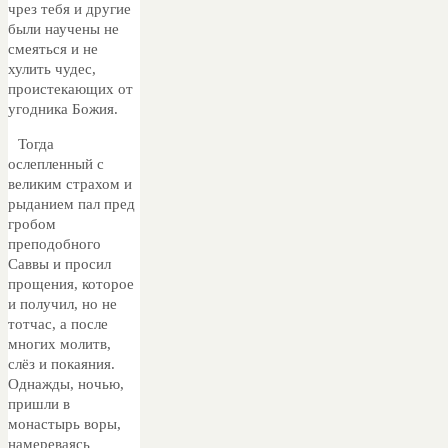
чрез тебя и другие
были научены не
смеяться и не
хулить чудес,
проистекающих от
угодника Божия.
Тогда
ослепленный с
великим страхом и
рыданием пал пред
гробом
преподобного
Саввы и просил
прощения, которое
и получил, но не
тотчас, а после
многих молитв,
слёз и покаяния.
Однажды, ночью,
пришли в
монастырь воры,
намереваясь