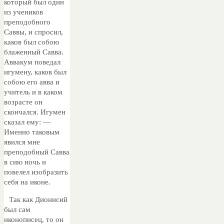
который был один
из учеников
преподобного
Саввы, и спросил,
каков был собою
блаженный Савва.
Аввакум поведал
игумену, каков был
собою его авва и
учитель и в каком
возрасте он
скончался. Игумен
сказал ему: —
Именно таковым
явился мне
преподобный Савва
в сию ночь и
повелел изобразить
себя на иконе.
Так как Дионисий
был сам
иконописец, то он