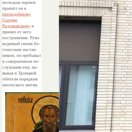
молодым парнем
пришёл он к
преподобному
Сергию
Радонежскому
и
принял от него
пострижение. Ру­ко­
во­ди­мый сво­им бо­
го­нос­ным на­став­
ни­ком, он пре­бы­вал
в со­вер­шен­ном по­
слу­ша­нии ему, на­
вы­кая в Тро­иц­кой
оби­те­ли по­ряд­кам
ино­че­ско­го жи­тия.