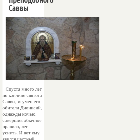
преподобного
Саввы
Спустя много лет
по кончине святого
Саввы, игумен его
обители Дионисий,
однажды ночью,
совершив обычное
правило, лег
уснуть. И вот ему
явился честный