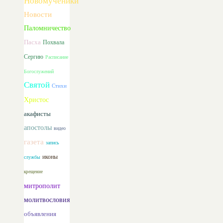
Новомученики
Новости
Паломничество
Пасха
Похвала
Сергию
Расписание
Богослужений
Святой
Стихи
Христос
акафисты
апостолы
видео
газета
запись
иконы
службы
крещение
митрополит
молитвословия
объявления