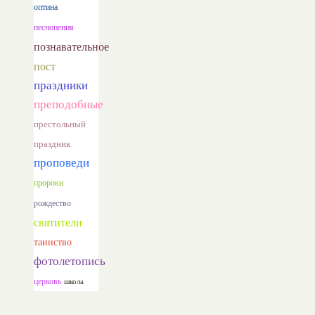
оптина
песнопения
познавательное
пост
праздники
преподобные
престольный
праздник
проповеди
пророки
рождество
святители
таинство
фотолетопись
церковь
школа