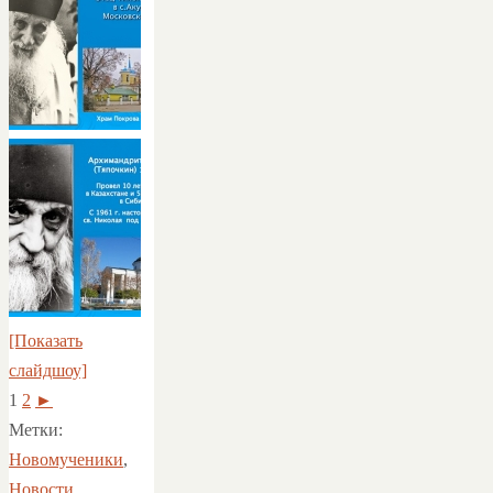
[Показать
слайдшоу]
1
2
►
Метки:
Новомученики
,
Новости
.