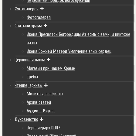
Недельный порядок Богослужений
Фотогалерея
Фотогалерея
Святыни храма
Икона Пресвятой Богородицы Аз есмь с вами, и никтоже
на вы
Икона Божией Матери Умягчение злых сердец
Церковная лавка
Магазин при нашем Храме
Требы
Чтение, архивы
Молитвы, акафисты
Архив статей
Аудио – Видео
Духовенство
Первоиерарх РПЦЗ