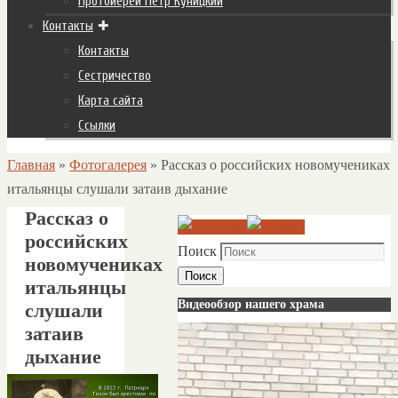
Протоиерей Пётр Куницкий
Контакты
Контакты
Сестричество
Карта сайта
Ссылки
Главная
»
Фотогалерея
»
Рассказ о российских новомучениках
итальянцы слушали затаив дыхание
Рассказ о
российских
Поиск
новомучениках
Поиск
итальянцы
Видеообзор нашего храма
слушали
затаив
дыхание