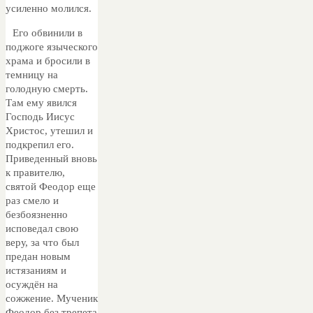
усиленно молился.
Его обвинили в
поджоге языческого
храма и бросили в
темницу на
голодную смерть.
Там ему явился
Господь Иисус
Христос, утешил и
подкрепил его.
Приведенный вновь
к правителю,
святой Феодор еще
раз смело и
безбоязненно
исповедал свою
веру, за что был
предан новым
истязаниям и
осуждён на
сожжение. Мученик
Феодор без трепета