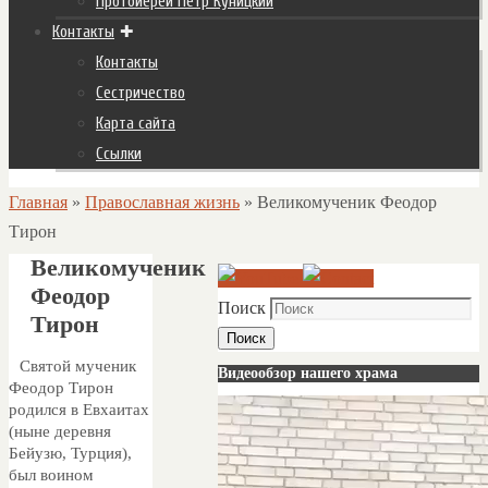
Протоиерей Пётр Куницкий
Контакты
Контакты
Сестричество
Карта сайта
Ссылки
Главная
»
Православная жизнь
»
Великомученик Феодор
Тирон
Великомученик
Феодор
Поиск
Тирон
Поиск
Святой мученик
Видеообзор нашего храма
Феодор Тирон
родился в Евхаитах
(ныне деревня
Бейузю, Турция),
был воином