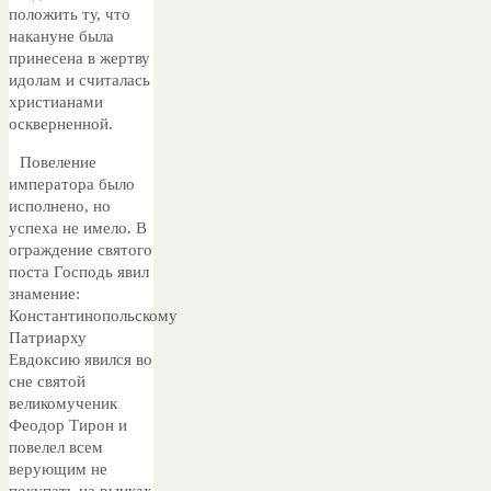
положить ту, что
накануне была
принесена в жертву
идолам и считалась
христианами
оскверненной.
Повеление
императора было
исполнено, но
успеха не имело. В
ограждение святого
поста Господь явил
знамение:
Константинопольскому
Патриарху
Евдоксию явился во
сне святой
великомученик
Феодор Тирон и
повелел всем
верующим не
покупать на рынках