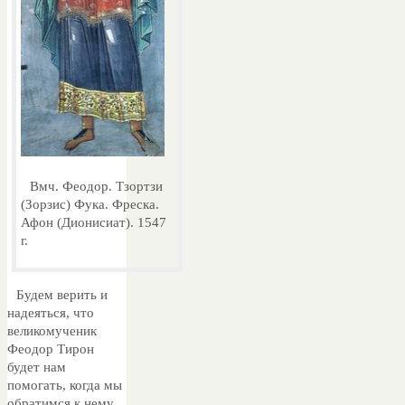
Вмч. Феодор. Тзортзи
(Зорзис) Фука. Фреска.
Афон (Дионисиат). 1547
г.
Будем верить и
надеяться, что
великомученик
Феодор Тирон
будет нам
помогать, когда мы
обратимся к нему