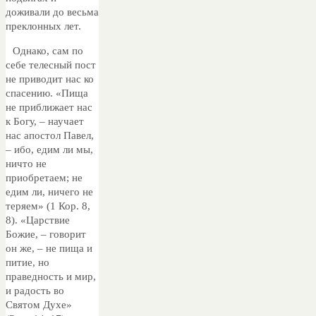
доживали до весьма
преклонных лет.
Однако, сам по
себе телесный пост
не приводит нас ко
спасению. «Пища
не приближает нас
к Богу, – научает
нас апостол Павел,
– ибо, едим ли мы,
ничто не
приобретаем; не
едим ли, ничего не
теряем» (1 Кор. 8,
8). «Царствие
Божие, – говорит
он же, – не пища и
питие, но
праведность и мир,
и радость во
Святом Духе»