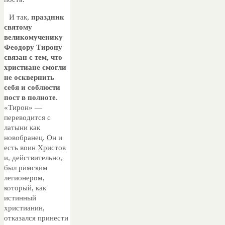
И так,
праздник
святому
великомученику
Феодору Тирону
связан с тем, что
христиане смогли
не осквернить
себя и соблюсти
пост в полноте
.
«Тирон» —
переводится с
латыни как
новобранец. Он и
есть воин Христов
и, действительно,
был римским
легионером,
который, как
истинный
христианин,
отказался принести