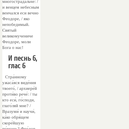
многострадальче: /
и венцем небесным
венчался еси вечно
Феодоре, / яко
непобедимый.
Святый
великомучениче
Феодоре, моли
Бога о нас!
И песнь 6,
глас 6
Стра́нному
ужаса́яся виде́ния
твоего́, / архиере́й
проти́во рече́: / ты
кто еси́, го́споди,
глаго́ляй мне? /
Вразуми́ и научи́,
ка́ко обря́щем
скоре́йшую
по́мощь? Фео́дор