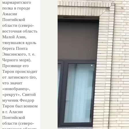
мармаритского
полка в городе
Амасии
Понтийской
области (северо-
восточная область
Малой Азии,
тянувшаяся вдоль
берега Понта
Эвксинского, т. е.
Черного моря).
Прозвище его
Тирон происходит
от латинского tiro,
что значит
«новобранец»,
«рекрут». Святой
мученик Феодор
Тирон был воином
в г. Аласии
Понтийской
области (северо-
восточная область