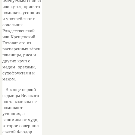
именуемым сочиво
или кутья, принято
поминать усопших
и употребляют в
сочельник
Рождественский
или Крещенский.
Готовят его из
распаренных зёрен
пшеницы, риса и
других круп с
мёдом, орехами,
сухофруктами и
маком.
В конце первой
седмицы Великого
поста коливом не
поминают
усопших, а
вспоминают чудо,
которое совершил
святой Феодор