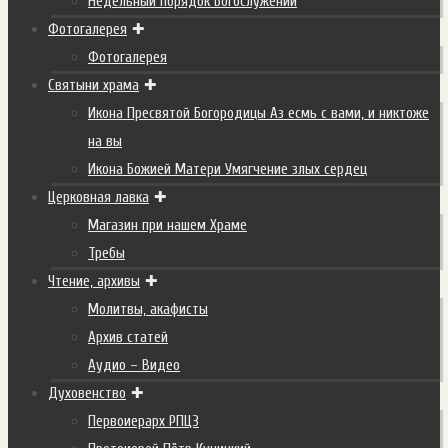
Недельный порядок Богослужений
Фотогалерея
Фотогалерея
Святыни храма
Икона Пресвятой Богородицы Аз есмь с вами, и никтоже
на вы
Икона Божией Матери Умягчение злых сердец
Церковная лавка
Магазин при нашем Храме
Требы
Чтение, архивы
Молитвы, акафисты
Архив статей
Аудио – Видео
Духовенство
Первоиерарх РПЦЗ