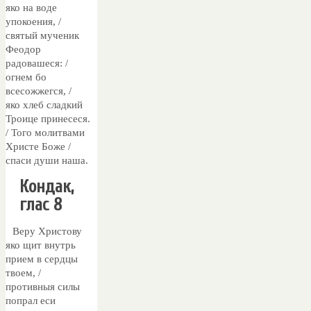
яко на воде
упокоения, /
святый мученик
Феодор
радовашеся: /
огнем бо
всесожжегся, /
яко хлеб сладкий
Троице принесеся.
/ Того молитвами
Христе Боже /
спаси души наша.
Кондак,
глас 8
Веру Христову
яко щит внутрь
прием в сердцы
твоем, /
противныя силы
попрал еси